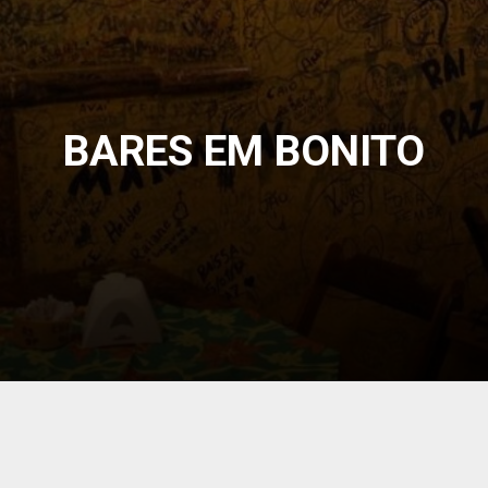
BARES EM BONITO