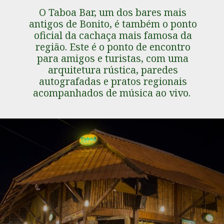
O Taboa Bar, um dos bares mais
antigos de Bonito, é também o ponto
oficial da cachaça mais famosa da
região. Este é o ponto de encontro
para amigos e turistas, com uma
arquitetura rústica, paredes
autografadas e pratos regionais
acompanhados de música ao vivo.