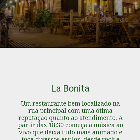
Opening
https://bonitoecotour.com/onde-comer-em-bonito/bares/
La Bonita
Um restaurante bem localizado na
rua principal com uma ótima
reputação quanto ao atendimento. A
partir das 18:30 começa a música ao
vivo que deixa tudo mais animado e
toca diversos estilos, desde rock e