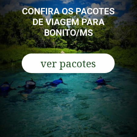
CONFIRA OS PACOTES
DE VIAGEM PARA
BONITO/MS
ver pacotes