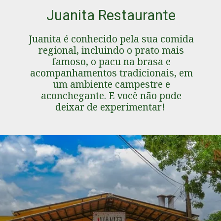
Juanita Restaurante
Juanita é conhecido pela sua comida
regional, incluindo o prato mais
famoso, o pacu na brasa e
acompanhamentos tradicionais, em
um ambiente campestre e
aconchegante. E você não pode
deixar de experimentar!