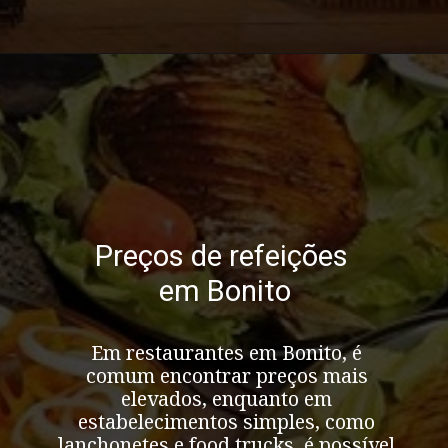
Opening
https://bonitoecotour.com/onde-comer-em-bonito/
Preços de refeições
em Bonito
Em
restaurantes em Bonito
, é
comum encontrar preços mais
elevados, enquanto em
estabelecimentos simples, como
lanchonetes e food trucks, é possível