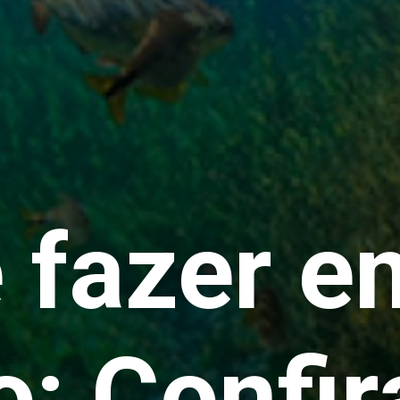
 fazer e
o: Confir