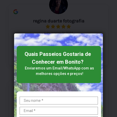
regina duarte fotografia
4 de janeiro de 2024
Excelente atendimento! O Ivan se desdobrou
para atender nossos desejos e resolver todos os
problemas que tivemos na viagem!
Quais Passeios Gostaria de
Conhecer em Bonito?
Enviaremos um Email/WhatsApp​​​​ com as
melhores opções e preços!
Fabiula Novaes Vilas
2 de janeiro de 2024