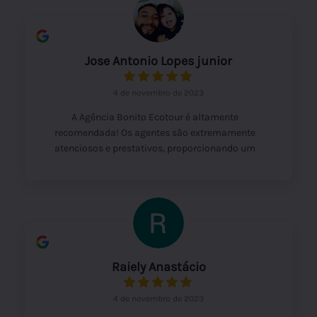
diferença. Foi uma grata surpresa a atenção que
recebi, muito acima da média. Agradeço a
indicação que recebi de uma amiga e realmente
ela não exagerou. Gratidão Eco Tour, por ter
Jose Antonio Lopes junior
deixado minha viagem excepcional. Vcs são um
exemplo no atendimento e na simpatia.
4 de novembro de 2023
A Agência Bonito Ecotour é altamente
recomendada! Os agentes são extremamente
atenciosos e prestativos, proporcionando um
atendimento de alta qualidade. Além disso, a
agilidade no atendimento é impressionante,
tornando a experiência ainda mais satisfatória.
Certamente voltarei a utilizar os serviços da
Bonito Ecotour no futuro!
Raiely Anastácio
4 de novembro de 2023