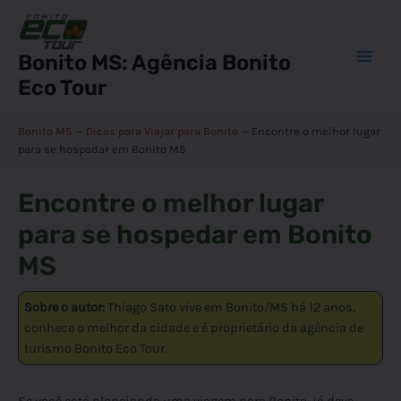
Ir
para
o
Bonito MS: Agência Bonito
Main
conteúdo
Eco Tour
Men
Bonito MS
—
Dicas para Viajar para Bonito
—
Encontre o melhor lugar
para se hospedar em Bonito MS
Encontre o melhor lugar
para se hospedar em Bonito
MS
Sobre o autor:
Thiago Sato vive em Bonito/MS há 12 anos,
conhece o melhor da cidade e é proprietário da agência de
turismo Bonito Eco Tour.