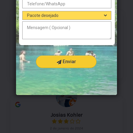
Fabiula Novaes Vilas
2 de janeiro de 2024
Atendimento maravilhoso, todos os passeios
que fiz foram incríveis, recomendo à agência e
Enviar
com certeza volto para fazer mais passeios com
vocês
Josias Kohler
2 de janeiro de 2024