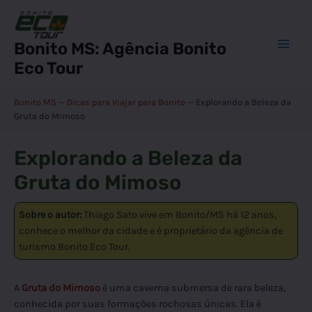
Ir
para
o
Bonito MS: Agência Bonito
Main
conteúdo
Eco Tour
Men
Bonito MS
—
Dicas para Viajar para Bonito
—
Explorando a Beleza da
Gruta do Mimoso
Explorando a Beleza da
Gruta do Mimoso
Sobre o autor:
Thiago Sato vive em Bonito/MS há 12 anos,
conhece o melhor da cidade e é proprietário da agência de
turismo Bonito Eco Tour.
A
Gruta do Mimoso
é uma caverna submersa de rara beleza,
conhecida por suas formações rochosas únicas. Ela é