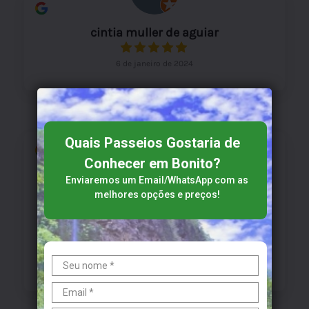
cintia muller de aguiar
6 de janeiro de 2024
Quais Passeios Gostaria de
Conhecer em Bonito?
regina duarte fotografia
Enviaremos um Email/WhatsApp​​​​ com as
melhores opções e preços!
4 de janeiro de 2024
Excelente atendimento! O Ivan se desdobrou
para atender nossos desejos e resolver todos os
problemas que tivemos na viagem!