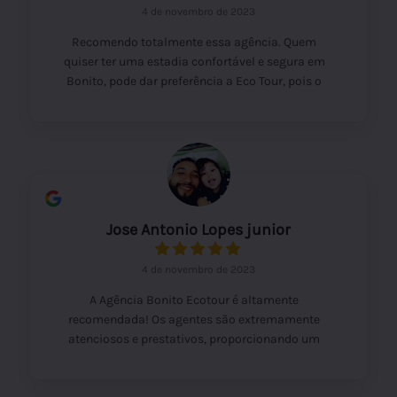
4 de novembro de 2023
Recomendo totalmente essa agência. Quem
quiser ter uma estadia confortável e segura em
Bonito, pode dar preferência a Eco Tour, pois o
comprometimento do dono e dos funcionários é
incrível. O cuidado com as informações sobre os
lugares, horários e detalhes fazem toda a
diferença. Foi uma grata surpresa a atenção que
recebi, muito acima da média. Agradeço a
indicação que recebi de uma amiga e realmente
ela não exagerou. Gratidão Eco Tour, por ter
Jose Antonio Lopes junior
deixado minha viagem excepcional. Vcs são um
exemplo no atendimento e na simpatia.
4 de novembro de 2023
A Agência Bonito Ecotour é altamente
recomendada! Os agentes são extremamente
atenciosos e prestativos, proporcionando um
atendimento de alta qualidade. Além disso, a
agilidade no atendimento é impressionante,