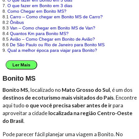
6.
O que fazer em Bonito em 5 dias
7.
O que fazer em Bonito em 3 dias
8.
Como Chegar em Bonito MS?
8.1
Carro – Como chegar em Bonito MS de Carro?
8.2
Ônibus
8.3
Van – Como chegar em Bonito MS de Van?
8.4
Quantos Km para Bonito MS?
8.5
Avião – Como Chegar em Bonito de Avião?
8.6
De São Paulo ou Rio de Janeiro para Bonito MS
9.
Qual a melhor época para viajar para Bonito?
Ler Mais
Bonito MS
Bonito MS
, localizado no
Mato Grosso do Sul
, é um dos
destinos de ecoturismo mais visitados do País
. Encontre
aqui tudo
o que você precisa saber antes de ir
para
aproveitar a cidade
localizada na região Centro-Oeste
do Brasil
.
Pode parecer fácil planejar uma viagem a Bonito. No