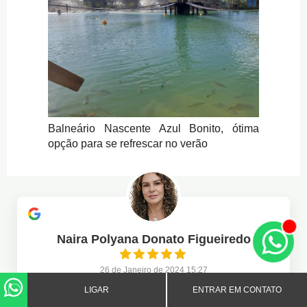
Balneário Nascente Azul Bonito, ótima
opção para se refrescar no verão
Naira Polyana Donato Figueiredo
26 de Janeiro de 2024 15:27
LIGAR
ENTRAR EM CONTATO
A avaliação positiva não ocorre somente quando dá