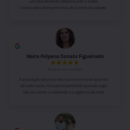
um atendimento diferenciado e estão
localizados bem próximos do Centro da cidade.
Destaco a cordialidade do Ivan que explica e dá
dicas que fazem toda diferença na escolha dos
passeios. Super recomendo!
Naira Polyana Donato Figueiredo
26 de janeiro de 2024
A avaliação positiva não ocorre somente quando
dá tudo certo, mas principalmente quando algo
não sai como o esperado e a agência dá todo
suporte pós venda, ajudando a achar a melhor
solução para o caso. Agradeço o
profissionalismo após eu cancelar um dos
passeios e ter a devolução do valor de volta sem
burocracias.