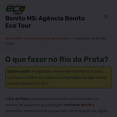
Ir
para
o
Bonito MS: Agência Bonito
Main
conteúdo
Eco Tour
Men
Bonito MS
—
Dicas para Viajar para Bonito
—
O que fazer no Rio da
Prata?
O que fazer no Rio da Prata?
Sobre o autor:
Thiago Sato vive em Bonito/MS há 12 anos,
conhece o melhor da cidade e é proprietário da agência de
turismo Bonito Eco Tour.
O
Rio da Prata
está presente em praticamente todos os
roteiros de viajantes que desejam
conhecer
Bonito
e
aproveitar intensamente os passeios de flutuação da região.