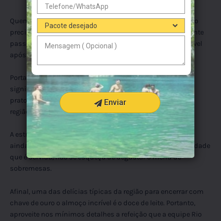
Quem faz o passeio no Recanto Ecológico Rio da Prata não
precisa se preocupar. Tendo em vista que, além do excelente
passeio, o visitante tem um almoço sensacional disponível
após curtir o passeio de flutuação.
Portanto, poderá degustar um almoço de fazenda com
significativa variedade, proporcionando a degustação de
pratos típicos após aproveitar bastante o ecoturismo da
Enviar
região.
A estrutura excelente do espaço ajuda a tornar o passeio
ainda mais especial. E após aproveitar a comida de qualidade
que é servida, não se esqueça de degustar o menu de
sobremesas.
Afinal, uma das delícias típicas da região para encerrar com
chave de ouro o almoço incrível é o doce de leite. Portanto,
aproveite nos mínimos detalhes a refeição que a equipe Rio