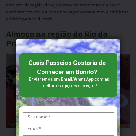
natureza da região, deseja aproveitar momentos únicos e
caminhar em meio à mata nativa preservada, tem o ambiente
perfeito para se divertir.
Almoço na região do Rio da
Prata
Quais Passeios Gostaria de
Conhecer em Bonito?
Enviaremos um Email/WhatsApp​​​​ com as
melhores opções e preços!
Foto: Almoço delicioso oferecido no atrativo.