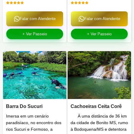
Falar com Atendente
Falar com Atendente
+ Ver Passeio
+ Ver Passeio
Barra Do Sucuri
Cachoeiras Ceita Corê
Imersa em um cenário
À uma distância de 36 km
paradisíaco, no encontro dos
da cidade de Bonito MS, rumo
rios Sucuri e Formoso, a
à Bodoquena/MS e detentora