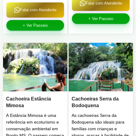
Falar com Atendente
Falar com Atendente
+ Ver Passeio
+ Ver Passeio
Cachoeira Estância
Cachoeiras Serra da
Mimosa
Bodoquena
A Estância Mimosa é uma
As cachoeiras Serra da
referência em ecoturismo e
Bodoquena são ideais para
conservação ambiental em
famílias com crianças e
Bonito MS. O passeio começa
idosos, graças à facilidade de