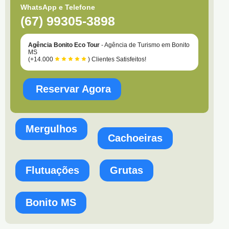
WhatsApp e Telefone
(67) 99305-3898
Agência Bonito Eco Tour
- Agência de Turismo em Bonito
MS
(+14.000
) Clientes Satisfeitos!
Reservar Agora
Mergulhos
Cachoeiras
Flutuações
Grutas
Bonito MS