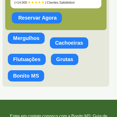
(+14.000
) Clientes Satisfeitos!
Reservar Agora
Mergulhos
Cachoeiras
Flutuações
Grutas
Bonito MS
Entre em contato conosco com a Bonito MS: Guia de