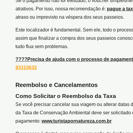
Se o pagamento não for efetuado, o voucher simplesme
atrativos. Por isso, nossa recomendação é:
pague a ta
atraso ou imprevisto na véspera dos seus passeios.
Este localizador é fundamental. Sem ele, todo o proces
assim que finalizar a compra dos seus passeios conosc
tudo flua sem problemas.
????
Precisa de ajuda com o processo de pagam
93310632
Reembolso e Cancelamentos
Como Solicitar o Reembolso da Taxa
Se você precisar cancelar sua viagem ou alterar datas d
da Taxa de Conservação Ambiental deve ser solicitado d
pagamento:
www.turistapornatureza.com.br