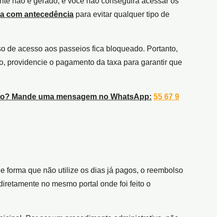
nte não é gerado, e você não conseguirá acessar os
xa com antecedência
para evitar qualquer tipo de
so de acesso aos passeios fica bloqueado. Portanto,
o, providencie o pagamento da taxa para garantir que
ento? Mande uma mensagem no WhatsApp:
55 67 9
e forma que não utilize os dias já pagos, o reembolso
iretamente no mesmo portal onde foi feito o